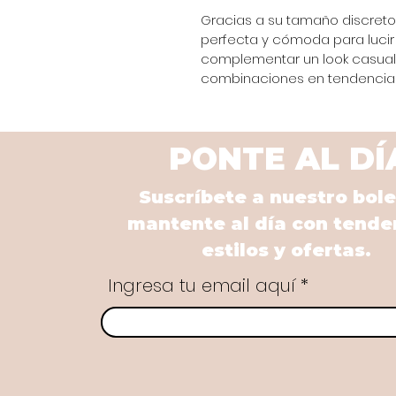
Gracias a su tamaño discreto y
perfecta y cómoda para lucir 
complementar un look casual 
combinaciones en tendencia si
PONTE AL DÍ
Suscríbete a nuestro bole
mantente al día con tende
estilos y ofertas.
Ingresa tu email aquí