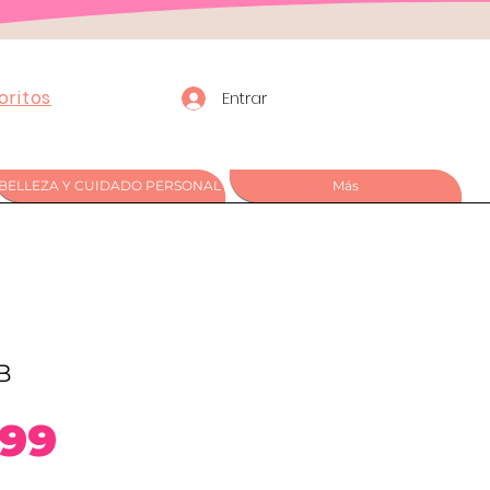
oritos
Entrar
BELLEZA Y CUIDADO PERSONAL
Más
B
Precio
,99