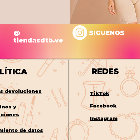
@
SIGUENOS
tiendasdtb.ve
REDES
LÍTICA
os
devoluciones
TikTok
Facebook
inos y
iciones
Instagram
miento de datos