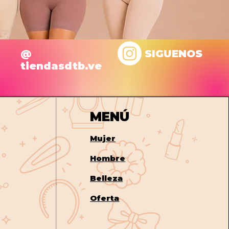
@
SIGUENOS
tiendasdtb.ve
MENÚ
Mujer
Hombre
Belleza
Oferta