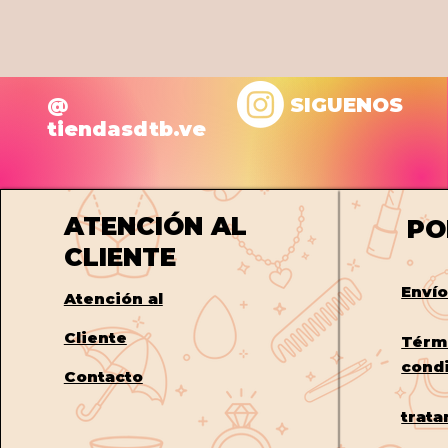
@
SIGUENOS
tiendasdtb.ve
ATENCIÓN AL
PO
CLIENTE
Enví
Atención al
Cliente
Térm
cond
Contacto
trata