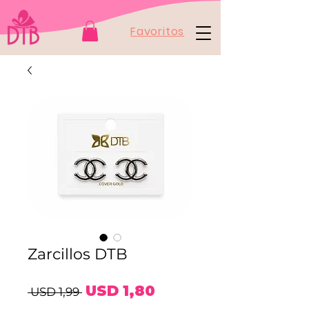
Favoritos
Zarcillos DTB
Precio
Precio
USD 1,80
 USD 1,99 