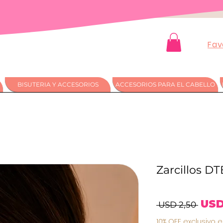
Fav
BISUTERIA Y ACCESORIOS
ACCESORIOS PARA EL CABELLO
Zarcillos DT
Pr
USD
 USD 2,50 
10% OFF exclusivo e