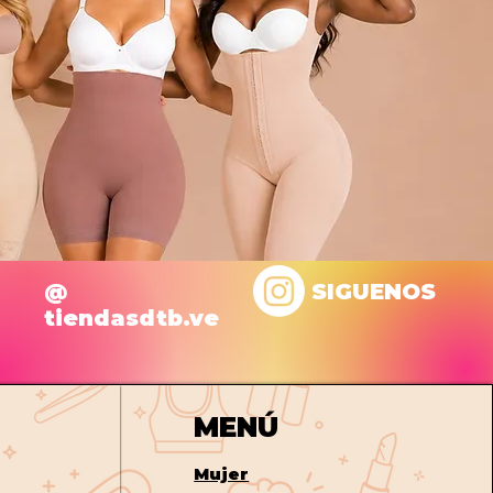
@
SIGUENOS
tiendasdtb.ve
MENÚ
Mujer