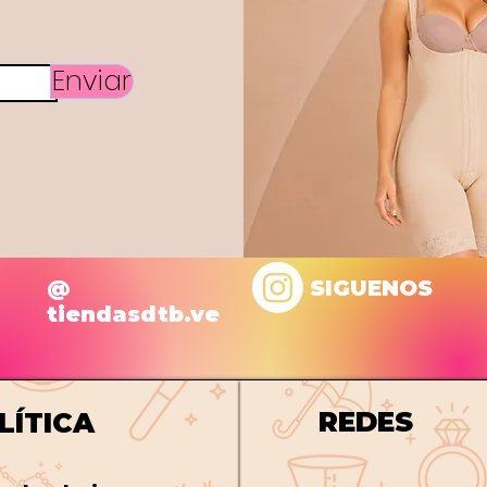
Enviar
@
SIGUENOS
tiendasdtb.ve
REDES
LÍTICA