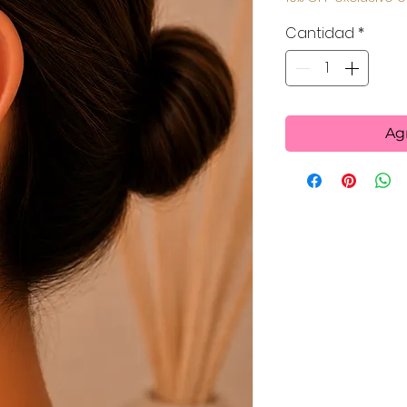
Cantidad
*
Agr