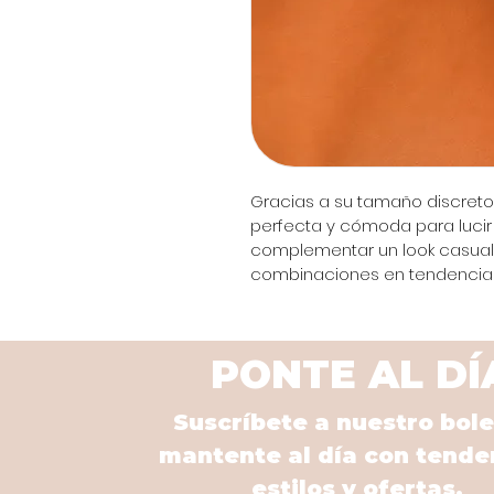
Gracias a su tamaño discreto y
perfecta y cómoda para lucir 
complementar un look casual 
combinaciones en tendencia si
PONTE AL DÍ
Suscríbete a nuestro bole
mantente al día con tende
estilos y ofertas.