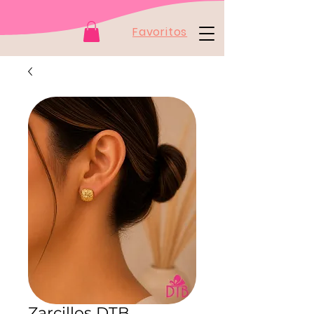
Favoritos
Zarcillos DTB