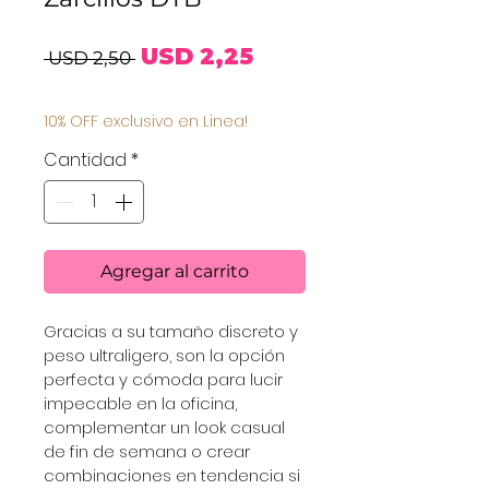
Precio
Precio
USD 2,25
 USD 2,50 
de
10% OFF exclusivo en Linea!
oferta
Cantidad
*
Agregar al carrito
Gracias a su tamaño discreto y 
peso ultraligero, son la opción 
perfecta y cómoda para lucir 
impecable en la oficina, 
complementar un look casual 
de fin de semana o crear 
combinaciones en tendencia si 